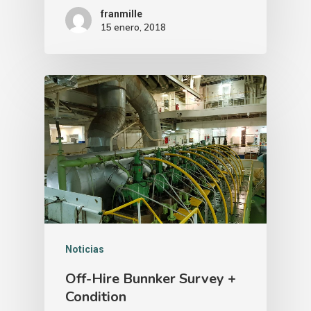
franmille
15 enero, 2018
Contacto: T (24h): +34
711 788
Email:
Compeaval@compeava
Noticias
Off-Hire Bunnker Survey +
Condition